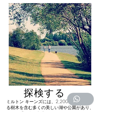
探検する
ミルトン キーンズには、2,200 万本を超え
る樹木を含む多くの美しい湖や公園があり、
まさに「田舎の都市」です。
ミルトン キーンズを訪れると、この街が他
の街とは一線を画す、広々とした緑地と数多
くの森林地帯に気付かずにはいられません。
街全体に広がる芝生の道は、混雑しているよ