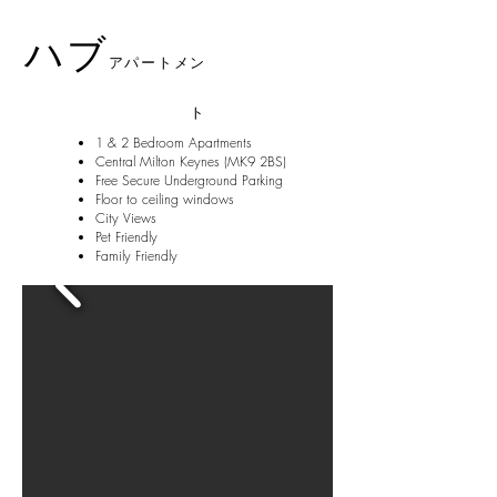
ハブ
アパートメン
ト
1 & 2 Bedroom Apartments
Central Milton Keynes (MK9 2BS)
Free Secure Underground Parking
Floor to ceiling windows
City Views
Pet Friendly
Family Friendly