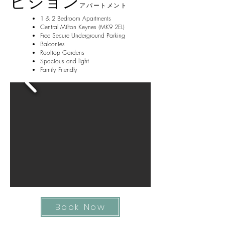
ビジョン
アパートメント
1 & 2 Bedroom Apartments
Central Milton Keynes (MK9 2EL)
Free Secure Underground Parking
Balconies
Rooftop Gardens
Spacious and light
Family Friendly
Book Now