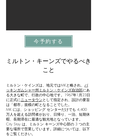
今予約する
ミルトン・キーンズでやるべき
こと
ミルトン・ケインズは、地元ではMKと略され、
バ
ッキンガムシャー
州ミルトン・ケインズ自治区
にあ
る大きな町で、行政の中心地です。1967年1月23日
に正式に
ニュータウン
として指定され、設計の要旨
は「都市」規模の町となることでした。
MK には、ショッピング センターだけでも 4,400
万人を超える訪問者がおり、日帰り、一泊、短期休
暇、長期滞在に最適な観光地となっています。
City Stay は、ミルトン キーンズ中心部の 3 つの主
要な場所で営業しています。詳細については、以下
をご覧ください。