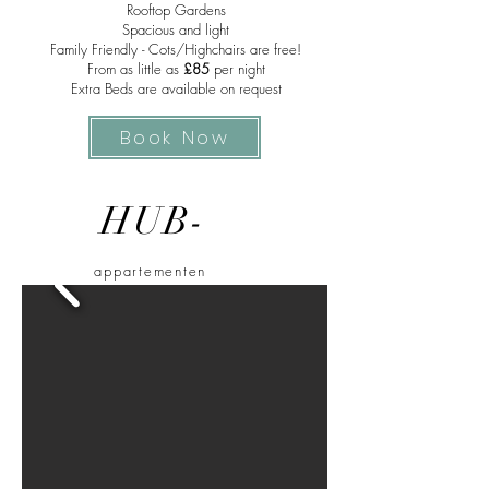
Rooftop Gardens
Spacious and light
Family Friendly -
Cots/Highchairs
are free!
From
as little as
£85
per night
Extra Beds are available on request
Book Now
HUB-
appartementen