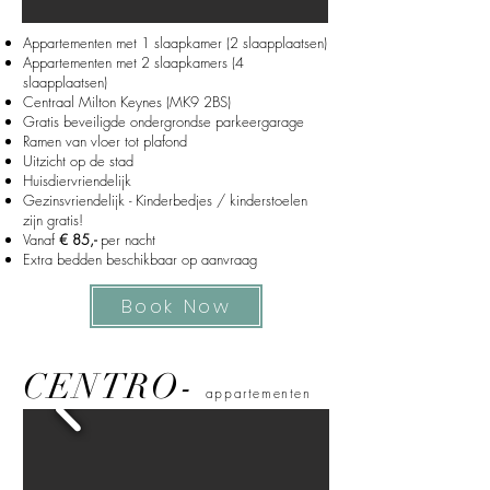
Appartementen met 1 slaapkamer (2 slaapplaatsen)
Appartementen met 2 slaapkamers (4
slaapplaatsen)
Centraal Milton Keynes (MK9 2BS)
Gratis beveiligde ondergrondse parkeergarage
Ramen van vloer tot plafond
Uitzicht op de stad
Huisdiervriendelijk
Gezinsvriendelijk - Kinderbedjes / kinderstoelen
zijn gratis!
Vanaf
€ 85,-
per nacht
Extra bedden beschikbaar op aanvraag
Book Now
CENTRO-
appartementen