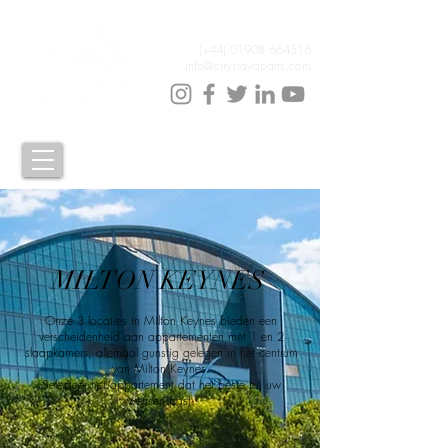
(+44)
01908 664516
info@citystayaparts.com
MILTON KEYNES
Onze 3 locaties in Milton Keynes bieden een
verscheidenheid aan appartementen met 1 en 2
slaapkamers, allemaal gunstig gelegen in het centrum
van Milton Keynes.
Selecteer het appartement dat het beste bij uw
wensen past.