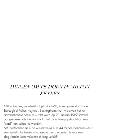
DINGEN OM TE DOEN IN MILTON
KEYNES
Milton Keynes, plaatselijk afgekort tot MK, is een grote stad in de
Borough of Milton Keynes
,
Buckinghamshire
, waarvan het het
administratieve centrum is. Het werd op 23 januari 1967 formeel
aangewezen als
nieuwe stad
, met de ontwerpopdracht om een
“stad” van schaal te worden.
MK heeft alleen al in de winkelcentra ruim 44 miljoen bezoekers en is
een toeristische bestemming geworden die perfect is voor een
dag/nacht, korte vakantie of lang verblijf!