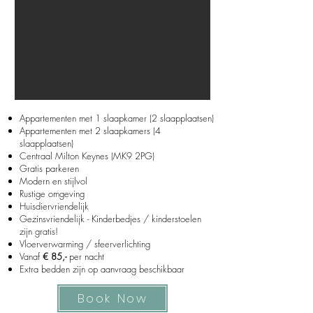
Appartementen met 1 slaapkamer (2 slaapplaatsen)
Appartementen met 2 slaapkamers (4
slaapplaatsen)
Centraal Milton Keynes (MK9 2PG)
Gratis parkeren
Modern en stijlvol
Rustige omgeving
Huisdiervriendelijk
Gezinsvriendelijk -
Kinderbedjes / kinderstoelen
zijn gratis!
Vloerverwarming / sfeerverlichting
Vanaf
€ 85,-
per nacht
Extra bedden zijn op aanvraag beschikbaar
Book Now