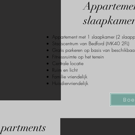
Appartemen
slaapkame
Appartement met 1 slaapkamer (2 slaapp
Stadscentrum van Bedford (MK40 2FL)
Gratis parkeren op basis van beschikbaa
Fitnessruimte op het terrein
Centrale locatie
Ruim en licht
Familie vriendelijk
Huisdiervriendelijk
Boe
partments