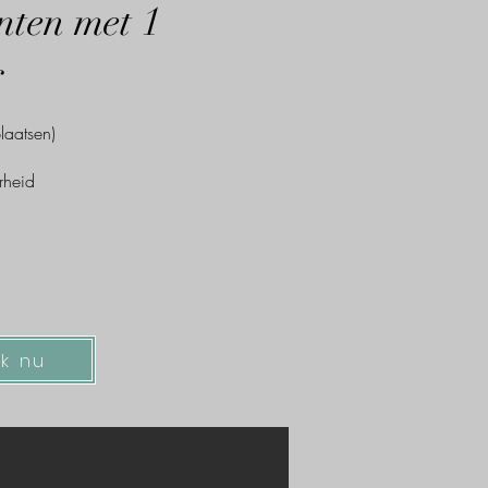
ten met 1
r
laatsen)
rheid
k nu