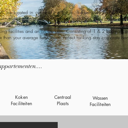
ts are located in centre of the historic market town Bedford. Con
permarket, boutique coffee shops and restaurants. The Platform apa
 home comforts. Tv's with access to all your favourite streaming 
oking facilities and an on site gym. Consisting of 1 & 2 bedroom a
 than your average hotel room. Perfect for long stay corporate boo
g.
appartementen....
Koken
Centraal
Wassen
Faciliteiten
Plaats
Faciliteiten