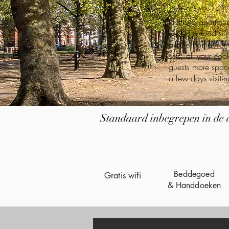
Platform apartmen
next to a food su
all the home from
sets, all your co
guests more space
a few days visitin
Standaard inbegrepen in de 
Beddegoed
Gratis wifi
& Handdoeken