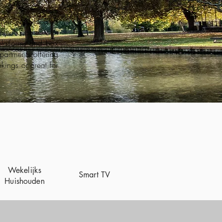
veniently located
rtments comes with
platforms and box
partments offering
kings or great for
Wekelijks
Smart TV
Huishouden