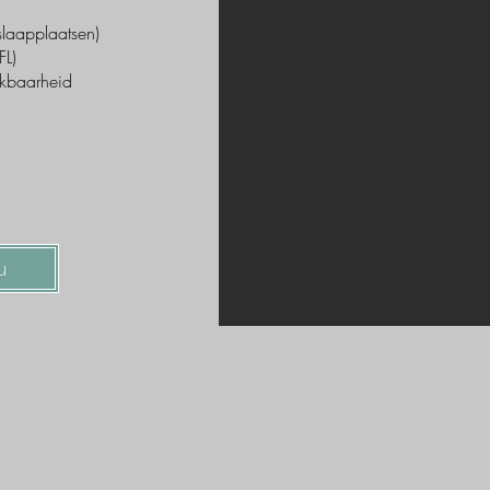
laapplaatsen)
FL)
ikbaarheid
u