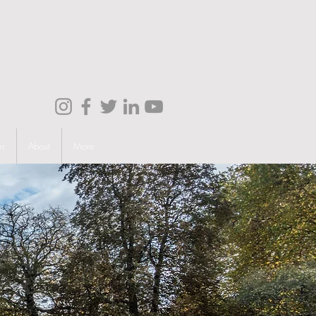
(+44) 01908 664516
info@citystayaparts.com
er
About
More