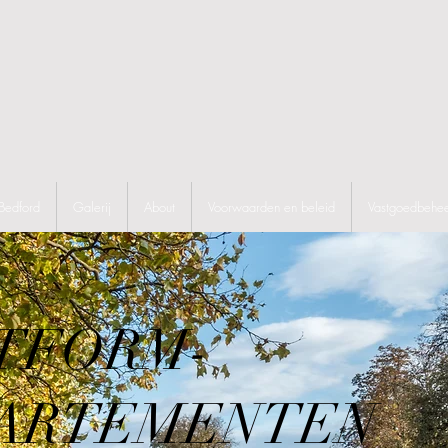
Bedford
Galerij
About
Voorwaarden en beleid
Vastgoedbehe
TFORM-
ARTEMENTEN